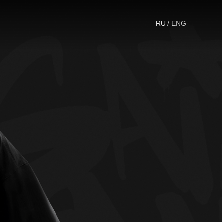
RU
/ ENG