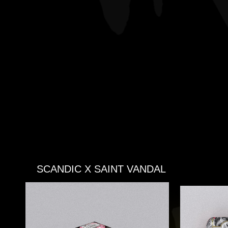
СБЕР
ЗАПАХ ВКУСА
SCANDIC X SAINT VANDAL