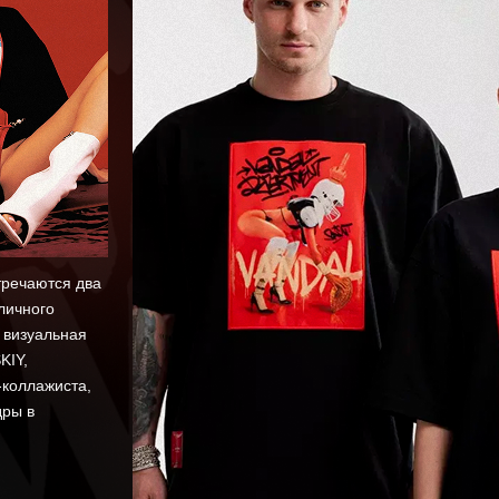
тречаются два
личного
 визуальная
KIY,
-коллажиста,
дры в