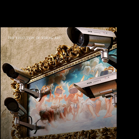
2
ПОЛНЫЙ ЦИКЛ
БЕЗ ЛИШНИХ
ЗАБОТ
Мы полностью берем на себя процесс:
от разработки эскизов и подбора тканей
до пошива и упаковки. Вам остается только