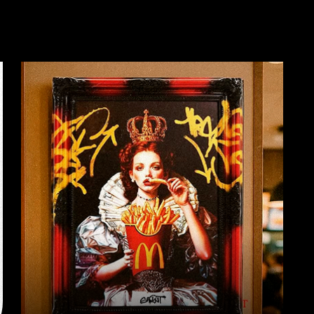
2
ПОЛНЫЙ ЦИКЛ
БЕЗ ЛИШНИХ
ЗАБОТ
Мы полностью берем на себя процесс:
от разработки эскизов и подбора тканей
до пошива и упаковки. Вам остается только