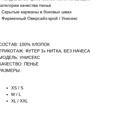
категории качества пенье
• Скрытые карманы в боковых швах
• Фирменный Оверсайз-крой / Унисекс
СОСТАВ: 100% ХЛОПОК
ТРИКОТАЖ: ФУТЕР 3х НИТКА, БЕЗ НАЧЕСА
МОДЕЛЬ: УНИСЕКС
КАЧЕСТВО: ПЕНЬЕ
РАЗМЕРЫ :
XS / S
M / L
XL / XXL