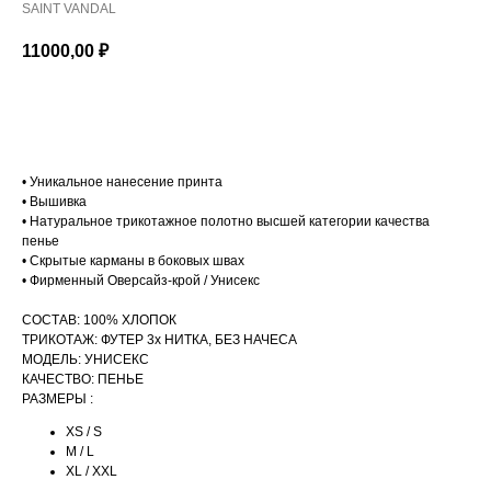
SAINT VANDAL
11000,00
₽
В КОРЗИНУ
• Уникальное нанесение принта
• Вышивка
• Натуральное трикотажное полотно высшей категории качества
пенье
• Скрытые карманы в боковых швах
• Фирменный Оверсайз-крой / Унисекс
СОСТАВ: 100% ХЛОПОК
ТРИКОТАЖ: ФУТЕР 3х НИТКА, БЕЗ НАЧЕСА
МОДЕЛЬ: УНИСЕКС
КАЧЕСТВО: ПЕНЬЕ
РАЗМЕРЫ :
XS / S
M / L
XL / XXL